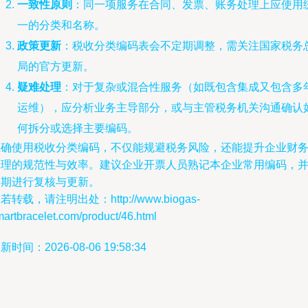
一致性原则
：同一项服务在合同、发票、账务处理上应使用
一的分类和名称。
政策更新
：税收分类编码表会不定期调整，需关注国家税务
局的官方更新。
疑难处理
：对于复杂或混合性服务（如既包含集成又包含多
运维），应分析业务主导部分，或与主管税务机关沟通确认
何拆分或选择主要编码。
正确使用税收分类编码，不仅能规避税务风险，还能提升企业财
管理的规范性与效率。建议企业开票人员熟记本企业常用编码，
定期进行复核与更新。
若转载，请注明出处：http://www.biogas-
artbracelet.com/product/46.html
新时间：2026-08-06 19:58:34