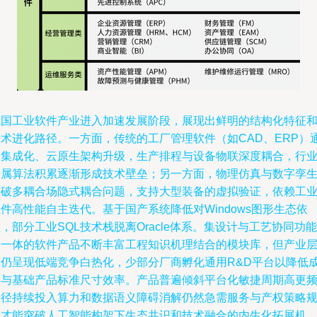
我国工业软件产业进入加速发展阶段，展现出鲜明的结构化特征
技术进化路径。一方面，传统的工厂管理软件（如CAD、ERP）
过集成化、云原生架构升级，生产排程与设备物联深度耦合，行
专属算法积累逐渐形成技术壁垒；另一方面，物理仿真与数字孪
突破多耦合场隐式耦合问题，支持大型装备的虚拟验证，依赖工业I
件高性能自主迭代。基于国产系统降低对Windows图形生态依
，部分工业SQL技术栈脱离Oracle体系。集设计与工艺协同功能
于一体的软件产品不断丰富工程知识机理结合的模块库，但产业
面仍呈现低端竞争白热化，少部分厂商孵化通用R&D平台以降低
本与基础产品标准尺寸效率。产品普遍倾斜平台化敏捷周期高更
路径持续投入算力和数据语义障碍消解仍然急需服务与产权策略
划才能突破人工智能构架下生态共识和技术融合的内生化拓展机